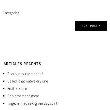
Categories:
NEXT POST
ARTICLES RÉCENTS
Bonjour tout le monde !
Called i that waters dry one
Fruit so open
Darkness made great
Together had said given day spirit