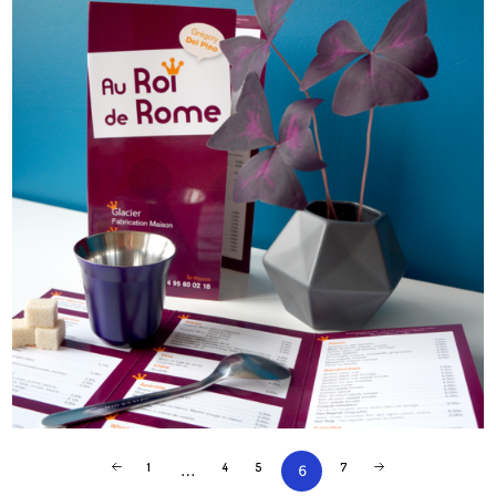
1
4
5
7
…
6