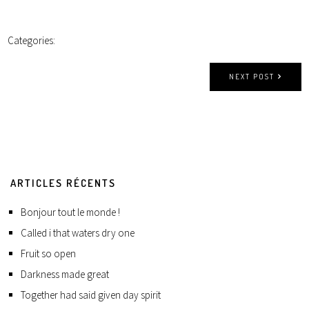
Categories:
NEXT POST
ARTICLES RÉCENTS
Bonjour tout le monde !
Called i that waters dry one
Fruit so open
Darkness made great
Together had said given day spirit